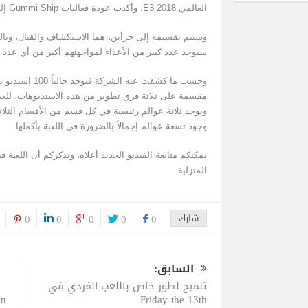
العالمي E3 2018، وأكدت عودة فعاليات Gummi Ship إلى هذا الجزء من اللعبة.
وسيتم تقسيمه إلى جزأين، هما الاستكشاف والقتال، وبال
سيوجد عدد كبير من الأعداء لمواجهتهم أكبر من أي عدد 
وحسب ما كشفت عنه 
مقسمة على ثلاثة فرق تطوير من هذه الاستديوهات، للعمل 
ويوجد ثلاثة عوالم رئيسية في كل قسم من الأقسام الثلاثة
وجود تسعة عوالم إجمالاً بالضرورة في اللعبة بأكملها.
يمكنكم متابعة الفيديو الجديد أعلاه، ونذكركم أن اللعبة ق
المنزلية.
شارك
0
0
0
0
0
السابق:
تلميح لطور خاص باللعب الفردي في
Friday the 13th