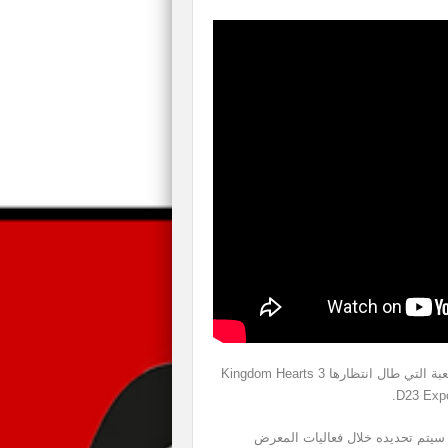
صرحت شركة Square Enix مؤخراً عن تفاصيل جديدة للعبة التي طال انتظارها Kingdom Hearts 3
 سيتم تحديده خلال فعاليات المعرض