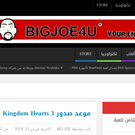
تكنولوجيا
STORE
لعاب
تكنولوجيا
STORE
Shuhei Yoshida سيتقاعد من شركة Sony في يناير المقبل
موعد صدور Kingdom Hearts 3 في E3 2018
ثامن للعبة
كتب بواسطة
BIG JOE
التاريخ:
فبراير 11, 2018
فى :
أخ