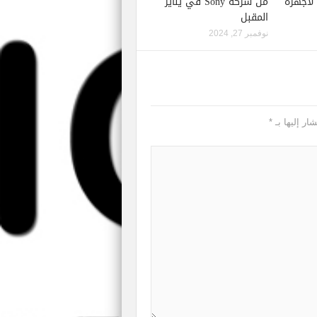
إصدار لعبة Starfield لأجهزة
من شركة Sony في يناير
المقبل
نوفمبر 27, 2024
ار إليها بـ
*