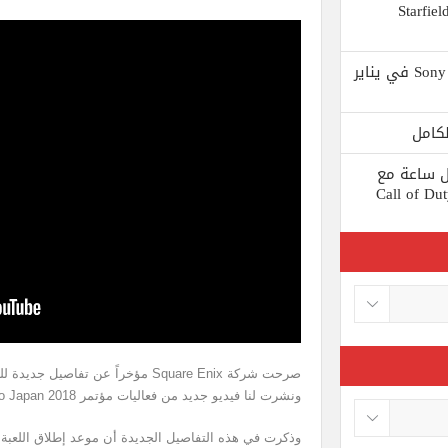
 يستبعد Phil Spencer إصدار لعبة Starfield
Shuhei Yoshida سيتقاعد من شركة Sony في يناير
ط كل ساعة مع
 لعبة Call of Duty: Black
ونشرت لنا فيديو جديد من فعاليات مؤتمر D23 Expo Japan 2018.
وذكرت في هذه التفاصيل الجديدة أن موعد إطلاق اللعبة