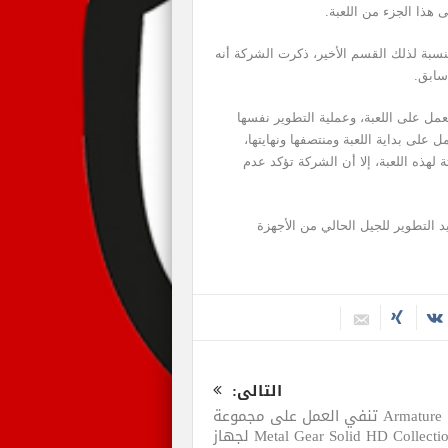
نسبة لذلك القسم الأخير، ذكرت الشركة أنه
سابق.
الشركة فيوجد حالياً 100 استديو يعمل على اللعبة، وعملية التطوير نفسها
على بداية اللعبة ومنتصفها ونهايتها،
 لهذه اللعبة، إلا أن الشركة تؤكد عدم
يد التطوير للجيل الحالي من الأجهزة
التالى:
Armature تنفي العمل على مجموعة
Metal Gear Solid HD Collection لجهاز