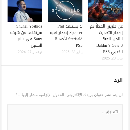
عن طريق الخطأ تم
لا يستبعد Phil
Shuhei Yoshida
إصدار التحديث
Spencer إصدار لعبة
سيتقاعد من شركة
الثامن للعبة
Starfield لأجهزة
Sony في يناير
Baldur’s Gate 3
PS5
المقبل
للاعبي PS5
يناير 28, 2025
نوفمبر 27, 2024
يناير 28, 2025
الرد
لن يتم نشر عنوان بريدك الإلكتروني.
الحقول الإلزامية مشار إليها بـ
*