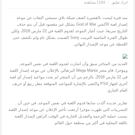
اترك تعليق
1104 مشاهدة
منذ فترة ليست بالقصيرة كشف شبكة بلاي ستيشن النقاب عن موعد
إصدار لعبة الأكشن God of War بشكل غير مقصود قبل أن يتم حذف
التاريخ سريعا، حيث أشار الموعد لقدوم اللعبة في 22 مارس 2018، ولكن
طوال الفترة الماضية التزمت Sony الصمت بشكل تام ولم تكشف حتى
اللحظة عن موعد الإصدار النهائي.
العديد من المتاجر سبق وأن اشارت لقدوم اللعبة في نفس الموعد،
ومؤخرا، قام متجر Mega Mania البرتغالي بالإعلان عن موعد إصدار اللعبة
في 22 مارس 2018، بالرغم من أن المتجر لم يحدد مواعيد إصدار أي لعبة
أخرى لجهاز PS4 واكتفى بالإشارة للمواعيد المتوقعة مقل ربيع أو خريف
العام الجاري.
تقارير عديدة أكدت سابقا قدوم اللعبة في نفس الموعد، في حين أن
التسريبات التي ظهرت مؤخرا أرجعت تأخير الإعلان عن موعد إصدار اللعبة
بسبب عملية الترجمة والتعديل الجارية في الوقت الراهن لإصدار اللعبة
باللغة المحلية في أكثر من منطقة حول العالم.