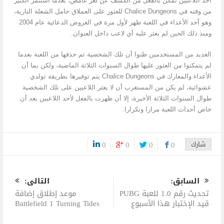
أحد اللاعبين تمكن بالفعل من الكشف عن لغز غامض، بعدما استثمر الكثير
من وقته في Chalice Dungeons للعثور على العملاق حامل الشعلة النارية،
وهو أحد الأعداء في اللعبة ظهر لأول مرة في العروض الدعائية عام 2004
ومنذ ذلك الحين لم يعثر عليه أي لاعب داخل العنوان.
العديد من المستخدمين ظنوا أن تلك الشخصية تم حذفها من اللعبة بعدما
لم يتمكنوا من العثور عليها طوال السنوات الثلاثة الماضية، ولكن بما أن
الأعداء والمعارك في Chalice Dungeons يتم توفيرها بطريقة تولدي
عشوائية، لم يكن من المستغرب أن لا يعثر اللاعبين على تلك الشخصية
طوال السنوات الثلاثة الأخيرة، إلا أن ظهرت بالفعل لأحد اللاعبين بعد أن
خاض أحداث اللعبة مرارا وتكرارا.
شارك
0
0
0
0
0
السابق:
التالى:
تحديث رقم 1.0 للعبة PUBG
موعد إطلاق إضافة
قيد الإختبار هذا الأسبوع
Battlefield 1 Turning Tides