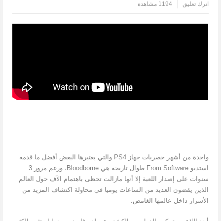
اترك تعليق
1194 مشاهدة
واحدة من أشهر حصريات جهاز PS4 والتي يعتبرها البعض أفضل ما قدمه
استديو From Software طوال تاريخه هي Bloodborne، ورغم مرور 3
سنوات على إصدار اللعبة إلا أنها مازالت تحظى باهتمام الآف حول العالم
الذين يقضون العديد من الساعات يوميا في محاولة اكتشاف المزيد من
الأسرار داخل عالمها الغامض.