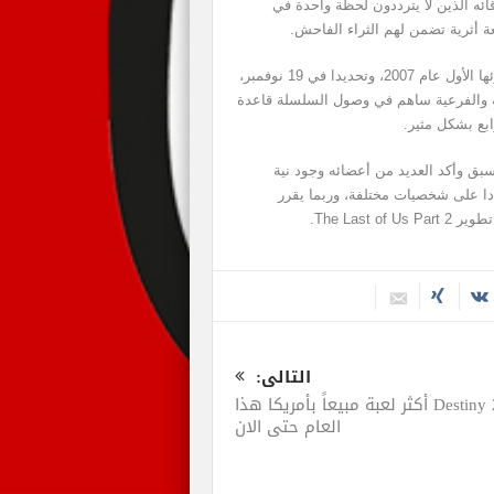
بقاع الأرض بصحبة Nathan Drake وأصدقائه الذين لا يترددون لحظة واحدة في
ة أثرية تضمن لهم الثراء الفاحش.
10 سنوات مرت منذ أن انطلقت لعبة Uncharted في جزئها الأول عام 2007، وتحديدا في 19 نوفمبر،
ية والفرعية ساهم في وصول السلسلة قاعدة
بع بشكل مثير.
 سبق وأكد العديد من أعضائه وجود نية
Un في المستقبل اعتمادا على شخصيات مختلفة، وربما يقرر
The Las.
التالى:
Destiny 2 أكثر لعبة مبيعاً بأمريكا هذا
العام حتى الان