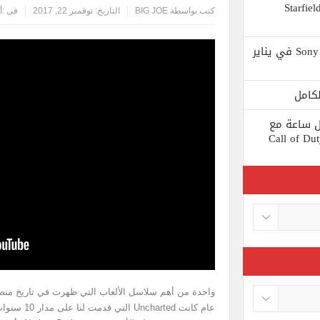
 يستبعد Phil Spencer إصدار لعبة Starfield
كتب بواسطة
BIG JOE
التاريخ:
نوفمبر 22, 2017
فى :
أ
Shuhei Yoshida سيتقاعد من شركة Sony في يناير
ط كل ساعة مع
 لعبة Call of Duty: Black
عام كانت ted