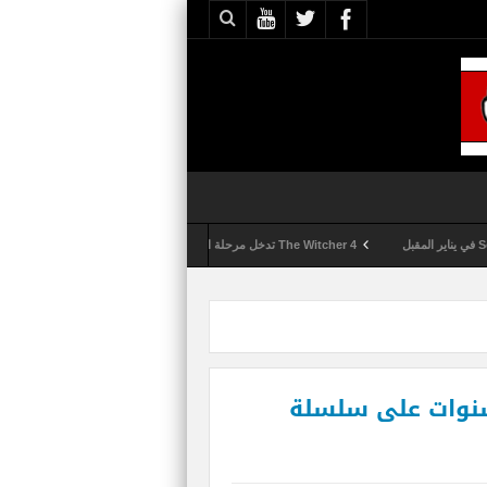
The Witcher 4 تدخل مرحلة الإنتاج الكامل
Activision تقوم بعمليات تمشيط كل ساعة مع تزايد شكاوى الغش في لعبة Call of Duty: Black Ops 6
Naught تحتفل بمرور 10 سنوات على سلسلة