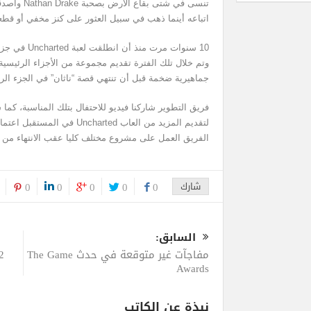
تنسى في شتى 
اتباعه أينما ذهب في سبيل العثور على كنز مخفي أو قطع
وتم خلال تلك الفترة تقديم مجموعة من الأجزاء الرئيس
جماهيرية ضخمة قبل أن تنتهي قصة “ناثان” في الجزء الرا
فريق التطوير شاركنا فيديو للاحتفال بتلك المناسبة، كما
لتقديم المزيد من العاب charted
الفريق العمل على مشروع مختلف كليا عقب الانتهاء من تطوير t of Us Part 2
شارك
0
0
0
0
0
السابق:
مفاجآت غير متوقعة في حدث The Game
Awards
نبذة عن الكاتب