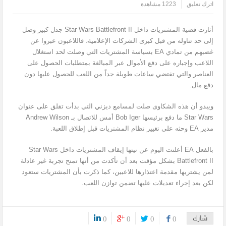
اترك تعليق
1223 مشاهدة
أثارت قضية المشتريات داخل Star Wars Battlefront II جدل كبير وصل
إلى حد تناوله من قبل كبرى الشركات الإعلامية، فاللاعبون عبروا عن
غضبهم من تمادي EA بسياسة المشتريات التي وصلت لحد استغلال
اللاعب وإجباره على دفع الأموال عبر المبالغة بمتطلبات الحصول على
العناصر والتي تقتضي ساعات طويلة جداً من اللعب للحصول عليها دون
دفع مال.
ويبدو أن هذه الشكاوى صلت لمسامع ديزني التي بدأت تقلق على عنوان
Star Wars ما دفع برئيسها Bob Iger أمس للاتصال بـ Andrew Wilson
مدير EA وحثه على تغيير نظام المشتريات قبل إطلاق اللعبة.
بالفعل EA أعلنت اليوم عن نيتها إيقاف المشتريات داخل Star Wars
Battlefront II بشكل مؤقت بعد أن تأكدت من أنها تمنح تجربة غير عادلة
لمن يشتريها مقدمة اعتذارها للاعبين، كما ذكرت بأن المشتريات ستعود
لكن بعد إجراء تعديلات عليها تضمن توازن اللعب.
شارك
0
0
0
0