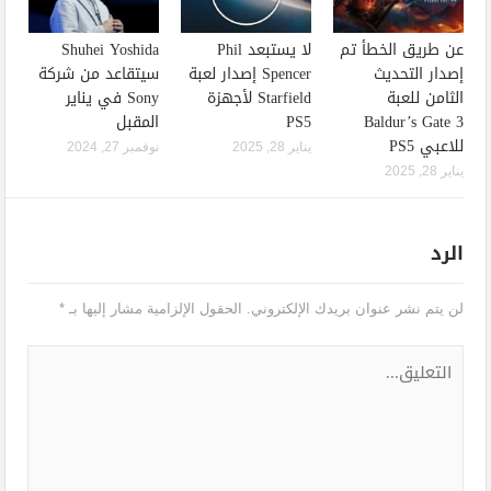
عن طريق الخطأ تم
لا يستبعد Phil
Shuhei Yoshida
إصدار التحديث
Spencer إصدار لعبة
سيتقاعد من شركة
الثامن للعبة
Starfield لأجهزة
Sony في يناير
Baldur’s Gate 3
PS5
المقبل
للاعبي PS5
يناير 28, 2025
نوفمبر 27, 2024
يناير 28, 2025
الرد
لن يتم نشر عنوان بريدك الإلكتروني.
الحقول الإلزامية مشار إليها بـ
*