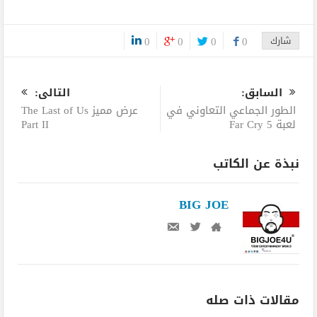
شارك
0
0
0
0
0
السابق:
التالى:
الطور الجماعي التعاوني في
عرض مميز The Last of Us
لعبة Far Cry 5
Part II
نبذة عن الكاتب
BIG JOE
مقالات ذات صله