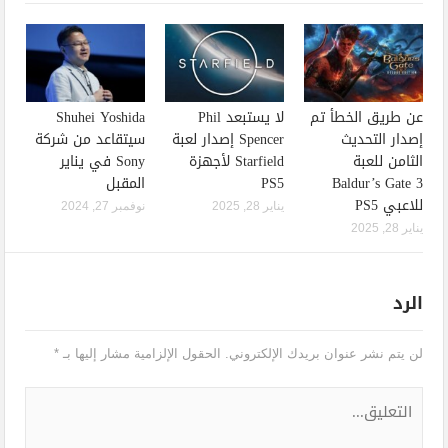
عن طريق الخطأ تم
لا يستبعد Phil
Shuhei Yoshida
إصدار التحديث
Spencer إصدار لعبة
سيتقاعد من شركة
الثامن للعبة
Starfield لأجهزة
Sony في يناير
Baldur’s Gate 3
PS5
المقبل
للاعبي PS5
يناير 28, 2025
نوفمبر 27, 2024
يناير 28, 2025
الرد
لن يتم نشر عنوان بريدك الإلكتروني.
الحقول الإلزامية مشار إليها بـ
*