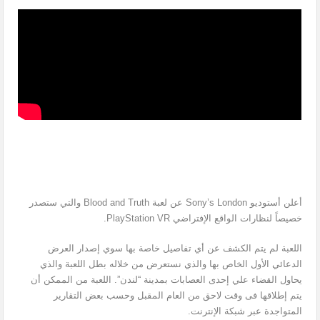
أعلن أستوديو Sony’s London عن لعبة Blood and Truth والتي ستصدر
خصيصاً لنظارات الواقع الإفتراضي PlayStation VR.
اللعبة لم يتم الكشف عن أي تفاصيل خاصة بها سوي إصدار العرض
الدعائي الأول الخاص بها والذي نستعرض من خلاله بطل اللعبة والذي
يحاول القضاء علي إحدى العصابات بمدينة “لندن”. اللعبة من الممكن أن
يتم إطلاقها فى وقت لاحق من العام المقبل وحسب بعض التقارير
المتواجدة عبر شبكة الإنترنت.