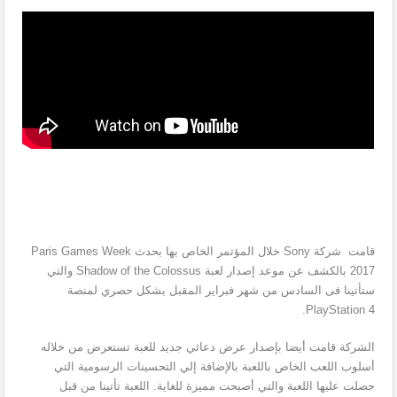
قامت شركة Sony خلال المؤتمر الخاص بها بحدث Paris Games Week
2017 بالكشف عن موعد إصدار لعبة Shadow of the Colossus والتي
ستأتينا فى السادس من شهر فبراير المقبل بشكل حصري لمنصة
PlayStation 4.
الشركة قامت أيضا بإصدار عرض دعائي جديد للعبة تستعرض من خلاله
أسلوب اللعب الخاص باللعبة بالإضافة إلي التحسينات الرسومية التي
حصلت عليها اللعبة والتي أصبحت مميزة للغاية. اللعبة تأتينا من قبل