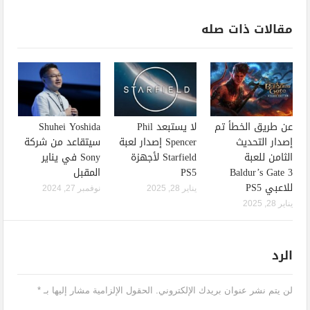
مقالات ذات صله
عن طريق الخطأ تم
لا يستبعد Phil
Shuhei Yoshida
إصدار التحديث
Spencer إصدار لعبة
سيتقاعد من شركة
الثامن للعبة
Starfield لأجهزة
Sony في يناير
Baldur’s Gate 3
PS5
المقبل
للاعبي PS5
يناير 28, 2025
نوفمبر 27, 2024
يناير 28, 2025
الرد
لن يتم نشر عنوان بريدك الإلكتروني.
الحقول الإلزامية مشار إليها بـ
*