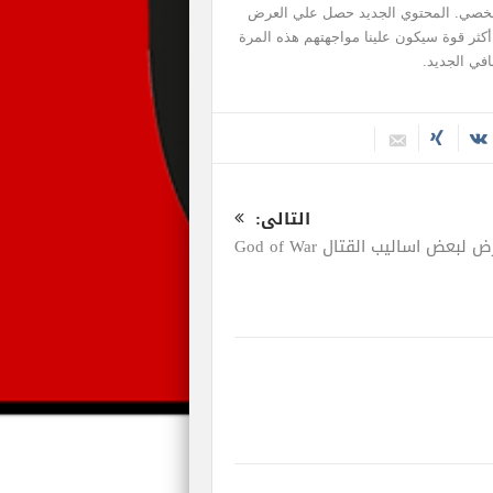
PlayS وأيضا الحاسب الشخصي. المحتوي الجديد حصل علي العرض
أكثر قوة سيكون علينا مواجهتهم هذه المرة
في الجديد.
التالى:
 لبعض اساليب القتال God of War