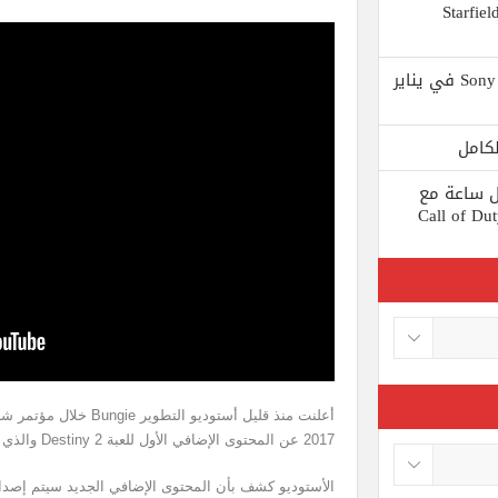
 يستبعد Phil Spencer إصدار لعبة Starfield
Shuhei Yoshida سيتقاعد من شركة Sony في يناير
ط كل ساعة مع
 لعبة Call of Duty: Black
2017 عن المحتوى الإضافي الأول للعبة Destiny 2 والذي يحمل أسم Curse of Osiris.
الأستوديو كشف بأن المحتوى الإضافي الجديد سيتم إصد