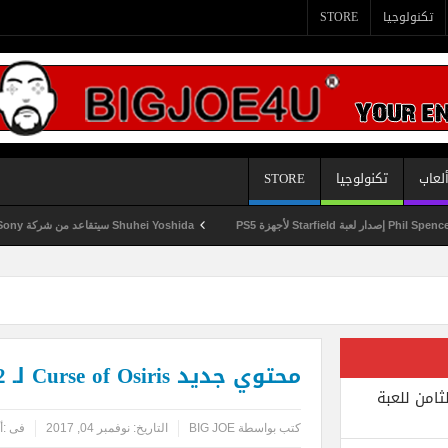
تكنولوجيا
STORE
لعاب
تكنولوجيا
STORE
Shuhei Yoshida سيتقاعد من شركة Sony في يناير المقبل
محتوي جديد Curse of Osiris لـ Destiny 2
ثامن للعبة
كتب بواسطة
BIG JOE
التاريخ:
نوفمبر 04, 2017
فى :
أ