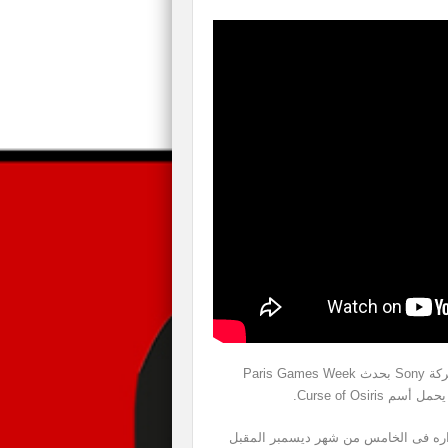
أعلنت منذ قليل أستوديو التطوير Bungie خلال مؤتمر شركة Sony بحدث Paris Games Week
اره فى الخامس من شهر ديسمبر المقبل