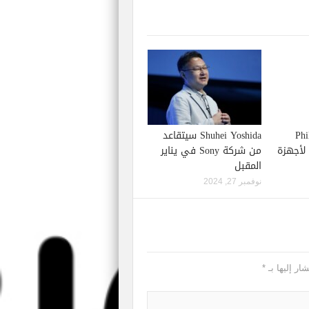
Phil S
Shuhei Yoshida سيتقاعد
إصدار لعبة Starfield لأجهزة
من شركة Sony في يناير
المقبل
نوفمبر 27, 2024
ار إليها بـ
*