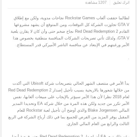
اترك تعليق
1207 مشاهدة
لطالما حققت ألعاب Rockstar Games نجاحات مدوية، ولكن مع إطلاق
GTA V تجاوزت الشركة كل التوقعات، ومن المتوقع أن يشهد مشروعها
القادم Red Dead Redemption 2 نجاح ضخم حتى وأن كان لا يقارن بلعبة
GTA V، ولذلك تأتي تصريحات الشركات المنافسة منطقية بخصوص هذا
الأمر ورغبتهم في الإبتعاد عن منافسة الناشر الأميركي قدر المستطاع.
.
بدأ الأمر في منتصف الشهر الحالي بتصريحات شركة Ubisoft التي أكدت
من خلالها شعورها بالاريحية بسبب تأجيل إصدار Red Dead Redemption 2
لعام 2018 نظرا لأن هذا الأمر سيؤثر بالإيجاب على مبيعات ألعابها، نفس
الأمر تكرر من جديد ولكن هذه المرة من خلال شركة EA وتحديدا المدير
المالي Blake Jorgensen والذي أوضح أن تأجيل لعبة Rockstar للعام
المقبل يوفر المزيد من الفرص للجميع بما في ذلك أرباح الشركة في الربع
الثالث والرابع من العام المالي الجاري.
رغم ذلك ترى EA أن إصدار Red Dead Redemption 2 يعتبر فرصة أيضا