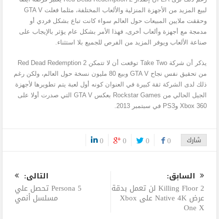
لبيع المزيد من الأجهزة المنزلية والألعاب المختلفة، مثلما فعلت GTA V
وحققت ملايين المبيعات حول العالم سواء كانت تباع بشكل فردي أو
مدمجة مع أجهزة وألعاب أخرى، فهذا الأمر بشكل عام يؤثر بالإيجاب على
صناعة الألعاب ويوفر المزيد من الفرص للجميع بلا استثناء.
يذكر أن شركة Take Two توقعت أن لا تتمكن Red Dead Redemption 2
من تحقيق نفس نجاح GTA V وبيع 80 مليون نسخة حول العالم، ولكن رغم
ذلك لدى الشركة ثقة كبيرة في العنوان كونه أول لعبة يتم تطويرها لأجهزة
الجيل الحالي من Rockstar Games بعكس GTA V التي صدرت أولا على
Xbox 360 وPS3 في سبتمبر 2013.
شارك
0
0
0
0
0
السابق:
التالى:
Killing Floor 2 لن تعمل بدقة
Persona 5 تحصل علي
عرض Native 4K على Xbox
مسلسل أنمي
One X