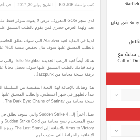
 يستبعد Phil Spencer إصدار لعبة Starfield
كتب بواسطة
BIG JOE
التاريخ:
يوليو 30, 2017
فى :
أخب
Shuhei Yoshida سيتقاعد من شركة Sony في يناير
لدى متجر
GOG
المعروف عرض لا يفوت متوفر فقط على ب
بعد، ولهذا العرض حصري لمن يقوم بالطلب المسبق على 
لدينا في البداية لعبة
Absolver
بالطلب المسبق عليها سوف تنال تخفيض بنسبة 10% على سعرها برفقة نسخة مجانية من
ط كل ساعة مع
 لعبة Call of Duty: Black
هنالك أيضاً لعبة الرعب الجديدة
Hello Neighbor
وعند قيامك بالطلب المسبق عليها سوف تحصل مجاناً على 
برفقة نسخة مجانية من
Jazzpunk
.
هذا وهنالك بالإضافة لهذا اللعبة المقتبسة من السلسلة ا
نسخة مجانية من
The Dark Eye: Chains of Satinav
.
نصل أخيراً إلى
Sudden Strike 4
يمنح المستخدم نسخ مجانية من
Sudden Strike Gold
و
Arms to Victory
بالإضافة إلى
 Last Stand
الإضافية والخرائط التي صدرت لهم.