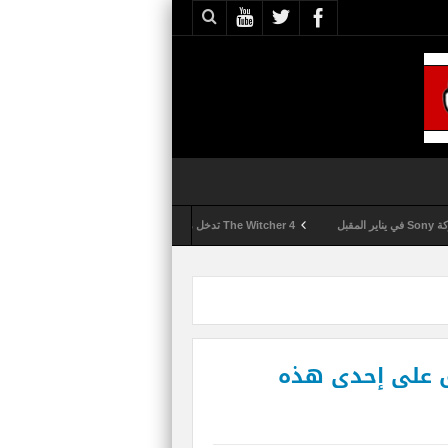
The Witcher 4 تدخل مرحلة الإنتاج الكامل
Activision تقوم بعمليات تمشيط كل ساعة مع تزايد شكاوى الغش في لعبة Call of Duty: Black Ops 6
ق على إحدى هذه