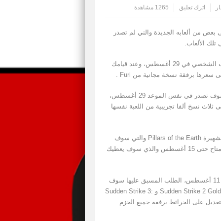
ار
اترك تعليق
1265 مشاهدة
عض من ألعابه الجديدة والتي لم تصدر
تلك الألعاب.
التي سوف تطلق للحاسب الشخصي في 29 أغسطس، وعند قيامك
.
Furi
والتي سوف تصدر في نفس الموعد 29 أغسطس،
ثلاث نسخ ألفا تجريبية من اللعبة نفسها
لشهيرة
Pillars of the Earth
والتي سوف
تبدأ بالظهور في شهر أغسطس، والطلب المسبق عليها متاح حتى 15 أغسطس والذي سوف يعطيك
والتي سوف تطلق في 11 أغسطس، الطلب المسبق عليها سوف
Sudden Strike 2 Gold
و
Sudden Strike 3:
The وميزة التعديل على الخرائط برفقة جميع الحزم