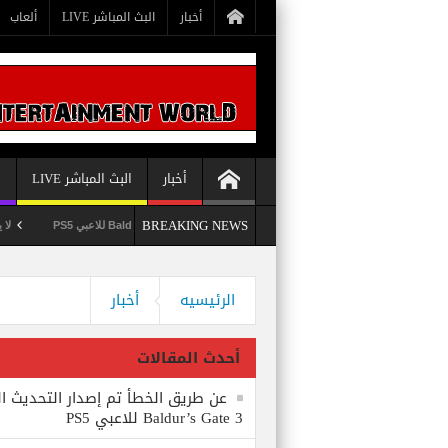
أخبار
البث المباشر LIVE
ألعاب
أخبار
البث المباشر LIVE
أ
BREAKING NEWS
عن طريق الخطأ تم إصدار التحديث الثامن للعبة Baldur’s Gate 3 للاعبي PS5
لا يستبعد Phil Spencer إصدار لعبة Starfield لأجهزة PS5
وداعاً 360 Marketplace مع إغلاق Microsoft للمتجر
الرئيسيه
أخبار
أحدث المقالات
عن طريق الخطأ تم إصدار التحديث ال
Baldur’s Gate 3 للاعبي PS5