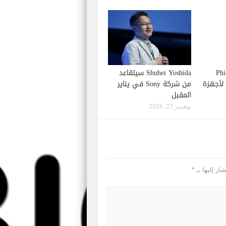
Phil S
Shuhei Yoshida سيتقاعد
إصدار لعبة Starfield لأجهزة
من شركة Sony في يناير
المقبل
نوفمبر 27, 2024
ار إليها بـ
*