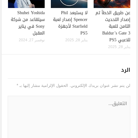
عن طريق الخطأ تم
لا يستبعد Phil
Shuhei Yoshida
إصدار التحديث
Spencer إصدار لعبة
سيتقاعد من شركة
الثامن للعبة
Starfield لأجهزة
Sony في يناير
Baldur’s Gate 3
PS5
المقبل
للاعبي PS5
يناير 28, 2025
نوفمبر 27, 2024
يناير 28, 2025
الرد
لن يتم نشر عنوان بريدك الإلكتروني.
الحقول الإلزامية مشار إليها بـ
*