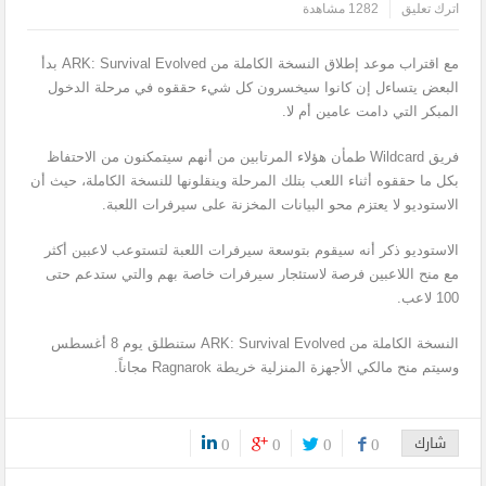
اترك تعليق
1282 مشاهدة
مع اقتراب موعد إطلاق النسخة الكاملة من ARK: Survival Evolved بدأ
البعض يتساءل إن كانوا سيخسرون كل شيء حققوه في مرحلة الدخول
المبكر التي دامت عامين أم لا.
فريق Wildcard طمأن هؤلاء المرتابين من أنهم سيتمكنون من الاحتفاظ
بكل ما حققوه أثناء اللعب بتلك المرحلة وينقلونها للنسخة الكاملة، حيث أن
الاستوديو لا يعتزم محو البيانات المخزنة على سيرفرات اللعبة.
الاستوديو ذكر أنه سيقوم بتوسعة سيرفرات اللعبة لتستوعب لاعبين أكثر
مع منح اللاعبين فرصة لاستئجار سيرفرات خاصة بهم والتي ستدعم حتى
100 لاعب.
النسخة الكاملة من ARK: Survival Evolved ستنطلق يوم 8 أغسطس
وسيتم منح مالكي الأجهزة المنزلية خريطة Ragnarok مجاناً.
شارك
0
0
0
0
0