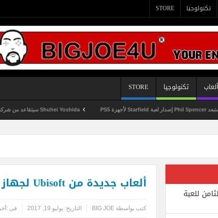
تكنولوجيا
STORE
لعاب
تكنولوجيا
STORE
Shuhei Yoshida سيتقاعد من شركة Sony في يناير المقبل
ألعاب جديدة من Ubisoft لجهاز Switch قريبا
ثامن للعبة
كتب بواسطة
BIG JOE
التاريخ:
يوليو 19, 2017
فى :
أخب