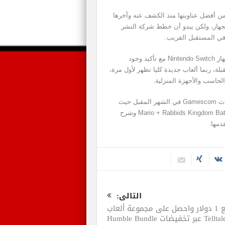
U نيتها دعم جهاز Nintendo Switch بباقة من أفضل عناوينها منذ الكشف عنه وآخرها
Mario + Rabbids Kingdom  حصريا للجهاز، ولكن يبدو أن خطط شركة النشر
في المستقبل القريب.
شركة النشر الفرنسية ناقشت في لقائها بالمستثمرين جهاز Nintendo Switch مع تأكيد وجود
ة، ربما ألعاب جديدة كليا تظهر لأول مرة،
لحاسب والأجهزة المنزلية.
الكشف عن أي مشاريع جديدة قد يكون خلال فعاليات حدث Gamescom في الشهر المقبل حيث
تخطط Ubisoft للتواجد في المعرض بهدف استعراض Mario + Rabbids Kingdom Battle وشرح
دمها.
التالى:
ادفع 1 دولار واحصل على مجموعة ألعاب
Tellt عبر تخفيضات Humble Bundle