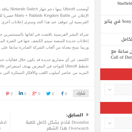
 يستبعد Phil Spencer إصدار لعبة Starfield
أوضحت bisoft
الإعلان عن Battle
Shuhei Yoshida سيتقاعد من شركة Sony في يناير
الفرنسية لن تتوقف عند هذا الحد وسنرى إعلانات أخرى 
إعلانات جديدة للمنصة سيتم الكشف عنها في الفترة المقبل
وربما نسخ معدلة من ألعاب الشركة الصادرة سابقا على ا
ط كل ساعة مع
 لعبة Call of Duty: Black
المزيد من عناصر أسلوب اللعب والأفكار المبتكرة التي تق
شارك
0
0
0
0
0
السابق:
Doomfist قادم بشكل كامل للعبة
Overwatch هذا الشهر
ale