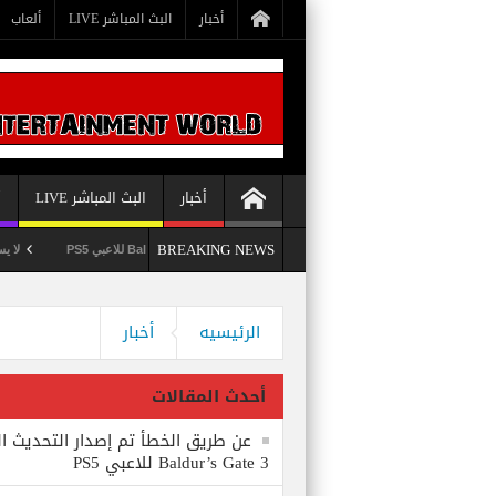
أخبار
البث المباشر LIVE
ألعاب
أخبار
البث المباشر LIVE
أ
BREAKING NEWS
عن طريق الخطأ تم إصدار التحديث الثامن للعبة Baldur’s Gate 3 للاعبي PS5
لا يستبعد Phil Spencer إصدار لعبة Starfield لأجهزة PS5
Bethesda تُسجل علامة تجارية بعنوان Starborn تَخص لعبة Starfield
وداعاً 360 Marketplace مع إغلاق Microsoft للمتجر
الرئيسيه
أخبار
أحدث المقالات
عن طريق الخطأ تم إصدار التحديث ال
Baldur’s Gate 3 للاعبي PS5