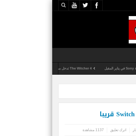
The Witcher 4 تدخل مرحلة الإنتاج الكامل
Activision تقوم بعمليات تمشيط كل ساعة مع تزايد شكاوى الغش في لعبة Call of Duty: Black Ops 6
ار
اترك تعليق
1137 مشاهدة