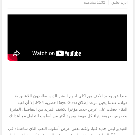
اترك تعليق
1132 مشاهدة
بعيدا عن وجود الألاف من آكلي لحوم البشر الذين يطاردون اللاعبين بلا
هوادة عندما يحين موعد إطلاق Days Gone حصرية PS4، إلا أن لعبة
البقاء حصلت على عرض جديد مؤخرا يكشف المزيد من التفاصيل المثيرة
بخصوص طريقة إنهاء كل مهمة ووجود أكثر من أسلوب للتعامل مع أعدائك.
الفيديو ليس جديد كليا، ولكنه نفس عرض أسلوب اللعب الذي شاهدناه في