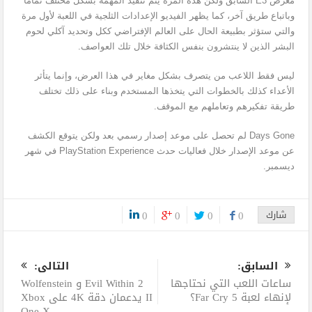
معرض E3 السابق ولكن هذه المرة يتم تنفيذ المهمة بشكل مختلف تماما
وباتباع طريق آخر، كما يظهر الفيديو الإعدادات الثلجية في اللعبة لأول مرة
والتي ستؤثر بطبيعة الحال على العالم الإفتراضي ككل وتحديد آكلي لحوم
البشر الذين لا ينتشرون بنفس الكثافة خلال تلك العواصف.
ليس فقط اللاعب من يتصرف بشكل مغاير في هذا العرض، وإنما يتأثر
الأعداء كذلك بالخطوات التي يتخذها المستخدم وبناء على ذلك تختلف
طريقة تفكيرهم وتعاملهم مع الموقف.
Days Gone لم تحصل على موعد إصدار رسمي بعد ولكن يتوقع الكشف
عن موعد الإصدار خلال فعاليات حدث PlayStation Experience في شهر
ديسمبر.
شارك
0
0
0
0
0
السابق:
التالى:
ساعات اللعب التي نحتاجها
Evil Within 2 و Wolfenstein
لإنهاء لعبة Far Cry 5؟
II يدعمان دقة 4K على Xbox
One X