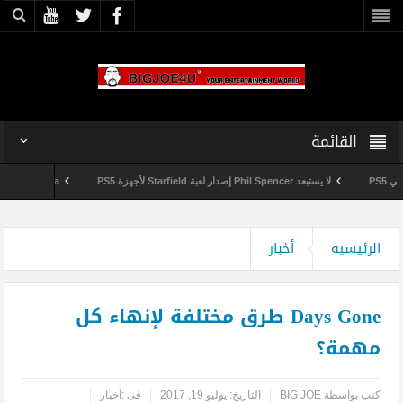
القائمة
لا يستبعد Phil Spencer إصدار لعبة Starfield لأجهزة PS5
Shuhei Yoshida سيتقاعد من شركة Sony في يناير المقبل
وداعاً 360 Marketplace مع إغلاق Microsoft للمتجر
الرئيسيه
أخبار
Days Gone طرق مختلفة لإنهاء كل
مهمة؟
كتب بواسطة
BIG JOE
التاريخ:
يوليو 19, 2017
فى :
أخبار