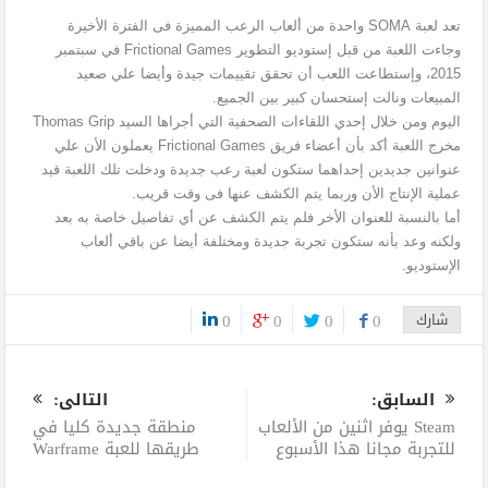
تعد لعبة SOMA واحدة من ألعاب الرعب المميزة فى الفترة الأخيرة
وجاءت اللعبة من قبل إستوديو التطوير Frictional Games في سبتمبر
2015، وإستطاعت اللعب أن تحقق تقييمات جيدة وأيضا علي صعيد
المبيعات ونالت إستحسان كبير بين الجميع.
اليوم ومن خلال إحدي اللقاءات الصحفية التي أجراها السيد Thomas Grip
مخرج اللعبة أكد بأن أعضاء فريق Frictional Games يعملون الأن علي
عنوانين جديدين إحداهما ستكون لعبة رعب جديدة ودخلت تلك اللعبة قيد
عملية الإنتاج الأن وربما يتم الكشف عنها فى وقت قريب.
أما بالنسبة للعنوان الأخر فلم يتم الكشف عن أي تفاصيل خاصة به بعد
ولكنه وعد بأنه ستكون تجربة جديدة ومختلفة أيضا عن باقي ألعاب
الإستوديو.
شارك
0
0
0
0
0
السابق:
التالى:
Steam يوفر اثنين من الألعاب
منطقة جديدة كليا في
للتجربة مجانا هذا الأسبوع
طريقها للعبة Warframe