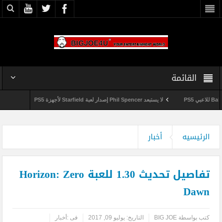
القائمة
لا يستبعد Phil Spencer إصدار لعبة Starfield لأجهزة PS5
Shuhei Yoshida سيتقاعد من شر
وداعاً 360 Marketplace مع إغلاق Microsoft للمتجر
الرئيسيه
أخبار
تفاصيل تحديث 1.30 للعبة Horizon: Zero
Dawn
كتب بواسطة
BIG JOE
التاريخ:
يوليو 09, 2017
فى :
أخبار