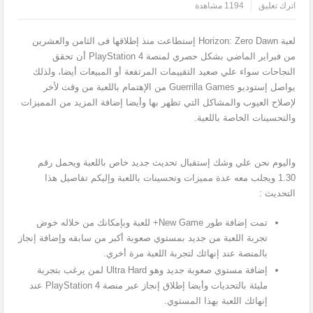
اترك تعليق
1194 مشاهدة
لعبة Horizon: Zero Dawn إستطاعت منذ إطلاقها فى الثامن والعشرين
من فبراير الماضي بشكل حصري لمنصة PlayStation 4 أن تحقق
النجاحات سواء علي صعيد التقييمات المرتفعة أو المبيعات أيضا، ولذلك
يواصل إستوديو Guerrilla Games من الإهتمام باللعبة من وقت لأخر
لإصلاح العيوب والمشاكل التي تظهر بها وأيضا إضافة المزيد من المميزات
والتحسينات الخاصة باللعبة.
واليوم نحن علي وشك إستقبال تحديث جديد خاص باللعبة ويحمل رقم
1.30 ويجلب معه عدة مميزات وتحسينات باللعبة وإليكم تفاصيل هذا
التحديث :
تمت إضافة طور New Game+ للعبة وبإمكانك من خلاله خوض
تجربة اللعبة من جديد بمستوي صعوبة أكبر من سابقه وإضافة إنجاز
بالمنصة عند إنهائك لتجربة اللعبة مرة أخري.
إضافة مستوي صعوبة جديد وهو Ultra Hard لمن يرغب بتجربة
مليئة بالتحديات وأيضا إطلاق إنجاز عبر منصة PlayStation 4 عند
إنهائك اللعبة بهذا المستوي.