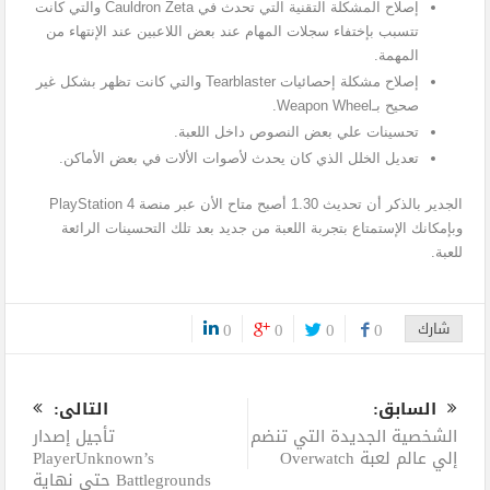
إصلاح المشكلة التقنية التي تحدث في Cauldron Zeta والتي كانت
تتسبب بإختفاء سجلات المهام عند بعض اللاعبين عند الإنتهاء من
المهمة.
إصلاح مشكلة إحصائيات Tearblaster والتي كانت تظهر بشكل غير
صحيح بـWeapon Wheel.
تحسينات علي بعض النصوص داخل اللعبة.
تعديل الخلل الذي كان يحدث لأصوات الألات في بعض الأماكن.
الجدير بالذكر أن تحديث 1.30 أصبح متاح الأن عبر منصة PlayStation 4
وبإمكانك الإستمتاع بتجربة اللعبة من جديد بعد تلك التحسينات الرائعة
للعبة.
شارك
0
0
0
0
0
السابق:
التالى:
الشخصية الجديدة التي تنضم
تأجيل إصدار
إلي عالم لعبة Overwatch
PlayerUnknown’s
Battlegrounds حتى نهاية