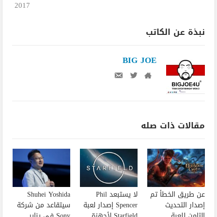
2017
نبذة عن الكاتب
BIG JOE
مقالات ذات صله
عن طريق الخطأ تم
لا يستبعد Phil
Shuhei Yoshida
إصدار التحديث
Spencer إصدار لعبة
سيتقاعد من شركة
الثامن للعبة
Starfield لأجهزة
Sony في يناير