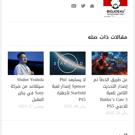
مقالات ذات صله
عن طريق الخطأ تم
لا يستبعد Phil
Shuhei Yoshida
إصدار التحديث
Spencer إصدار لعبة
سيتقاعد من شركة
الثامن للعبة
Starfield لأجهزة
Sony في يناير
Baldur’s Gate 3
PS5
المقبل
للاعبي PS5
يناير 28, 2025
نوفمبر 27, 2024
يناير 28, 2025