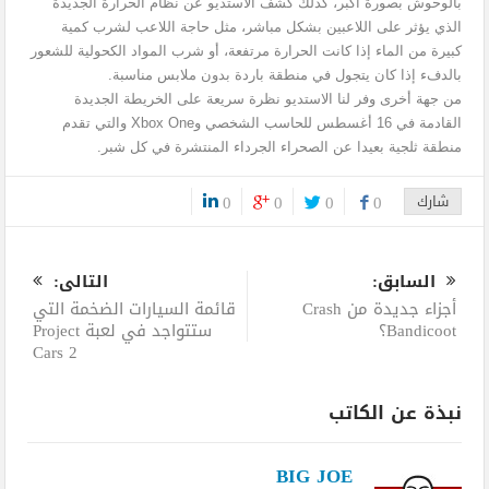
بالوحوش بصورة أكبر، كذلك كشف الاستديو عن نظام الحرارة الجديدة
الذي يؤثر على اللاعبين بشكل مباشر، مثل حاجة اللاعب لشرب كمية
كبيرة من الماء إذا كانت الحرارة مرتفعة، أو شرب المواد الكحولية للشعور
بالدفء إذا كان يتجول في منطقة باردة بدون ملابس مناسبة.
من جهة أخرى وفر لنا الاستديو نظرة سريعة على الخريطة الجديدة
القادمة في 16 أغسطس للحاسب الشخصي وXbox One والتي تقدم
منطقة ثلجية بعيدا عن الصحراء الجرداء المنتشرة في كل شبر.
شارك
0
0
0
0
0
السابق:
التالى:
أجزاء جديدة من Crash
قائمة السيارات الضخمة التي
Bandicoot؟
ستتواجد في لعبة Project
Cars 2
نبذة عن الكاتب
BIG JOE