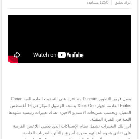
اترك تعليق
1250 مشاهدة
يعمل فريق التطوير Funcom منذ فترة على التحديث القادم للعبة Conan
Exiles القادمة لجهاز Xbox One بنسخة الوصول المبكر في 16 أغسطس
المقبل، وبحسب تصريحات الاستديو الأخيرة، هناك تغييرات رئيسية تشهدها
اللعبة في الفترة المقبلة.
أبرز تلك التغييرات تشمل نظام الإشتباكات الذي يعطي اللاعبين الفرصة
على تفادي هجوم أعدائهم بصورة أسرع، والتأثر بالضربات الخاصة